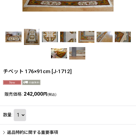
チベット 176×91cm
[
J-1712
]
242,000
販売価格
:
円
(税込)
数量
:
返品特約に関する重要事項