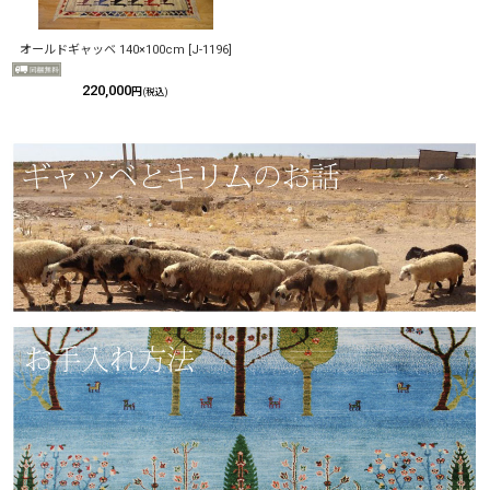
オールドギャッベ 140×100cm
[
J-1196
]
220,000
円
(税込)