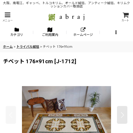
大阪、南堀江、ギャッベ、トルコキリム、オールド絨毯、アンティーク絨毯、キリムク
ッションカバー取扱店
メニュー
カート
カテゴリ
ご利用案内
ホームページ
ホーム
>
トライバル絨毯
>
チベット 176×91cm
チベット 176×91cm
[
J-1712
]