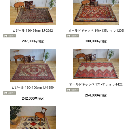
ビジャル 150×94cm
[
J-2262
]
オールドギャッベ 196×135cm
[
J-1205
]
297,000
308,000
円
円
(税込)
(税込)
オールドギャッベ 171×91cm
[
J-1422
]
ビジャル 150×100cm
[
J-1559
]
264,000
円
(税込)
242,000
円
(税込)