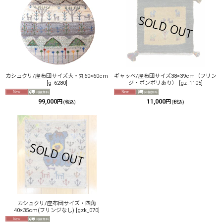
カシュクリ/座布団サイズ大・丸60×60cm
ギャッベ/座布団サイズ38×39cm（フリン
[
g_6280
]
ジ・ボンボリあり）
[
gz_1105
]
99,000
11,000
円
円
(税込)
(税込)
カシュクリ/座布団サイズ・四角
40×35cm(フリンジなし)
[
gzk_070
]