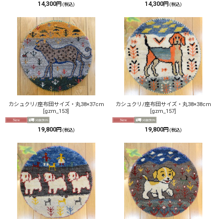
14,300
14,300
円
円
(税込)
(税込)
カシュクリ/座布団サイズ・丸38×37cm
カシュクリ/座布団サイズ・丸38×38cm
[
gzm_153
]
[
gzm_157
]
19,800
19,800
円
円
(税込)
(税込)