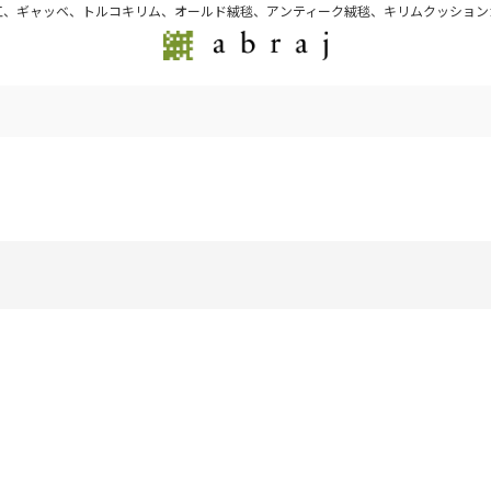
江、ギャッベ、トルコキリム、オールド絨毯、アンティーク絨毯、キリムクッション