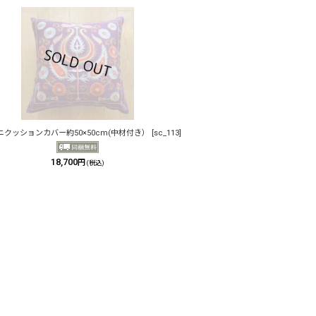
ニクッションカバー約50×50cm(中材付き）
[
sc_113
]
18,700
円
(税込)