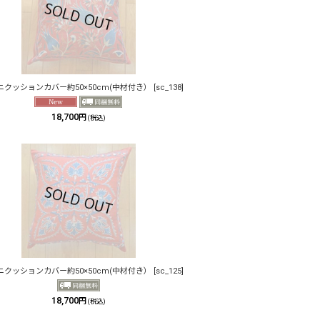
ニクッションカバー約50×50cm(中材付き）
[
sc_138
]
18,700
円
(税込)
ニクッションカバー約50×50cm(中材付き）
[
sc_125
]
18,700
円
(税込)