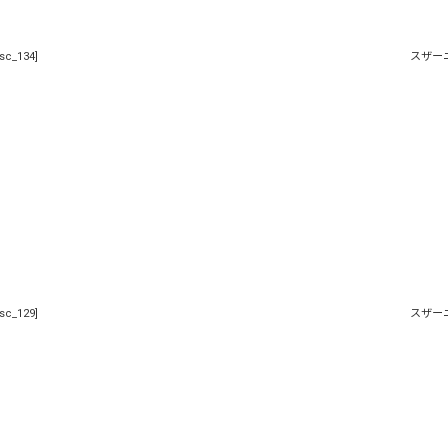
絞り込む
sc_134
]
スザー
sc_129
]
スザー