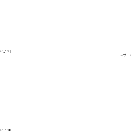
sc_100
]
スザー
sc_131
]