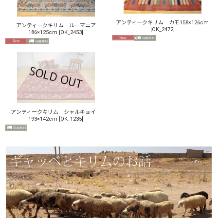
アンティークキリム カモ158×126cm
アンティークキリム ルーマニア
絞り込む
[
OK_2472
]
186×125cm
[
OK_2453
]
アンティークキリム シャルキョイ
193×142cm
[
OK_1235
]