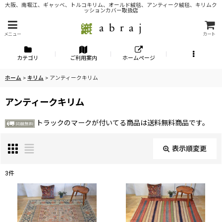
大阪、南堀江、ギャッベ、トルコキリム、オールド絨毯、アンティーク絨毯、キリムク
ッションカバー取扱店
メニュー
カート
カテゴリ
ご利用案内
ホームページ
ホーム
>
キリム
>
アンティークキリム
アンティークキリム
トラックのマークが付いてる商品は送料無料商品です。
表示順変更
閉じる
3
件
表示数
:
並び順
: