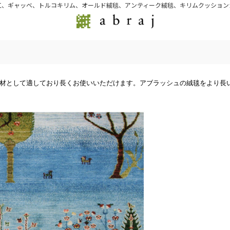
江、ギャッベ、トルコキリム、オールド絨毯、アンティーク絨毯、キリムクッション
材として適しており長くお使いいただけます。アブラッシュの絨毯をより長