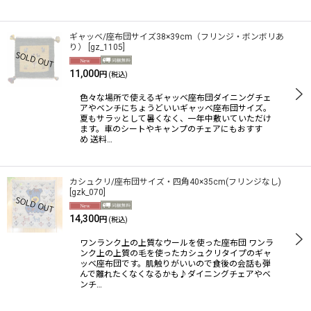
ギャッベ/座布団サイズ38×39cm（フリンジ・ボンボリあ
り）
[
gz_1105
]
11,000
円
(税込)
色々な場所で使えるギャッベ座布団ダイニングチェ
アやベンチにちょうどいいギャッベ座布団サイズ。
夏もサラッとして暑くなく、一年中敷いていただけ
ます。車のシートやキャンプのチェアにもおすす
め 送料…
カシュクリ/座布団サイズ・四角40×35cm(フリンジなし)
[
gzk_070
]
14,300
円
(税込)
ワンランク上の上質なウールを使った座布団 ワンラ
ンク上の上質の毛を使ったカシュクリタイプのギャ
ッベ座布団です。肌触りがいいので食後の会話も弾
んで離れたくなくなるかも♪ダイニングチェアやベ
ンチ…