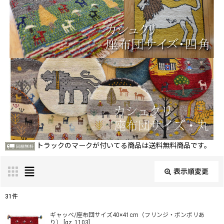
トラックのマークが付いてる商品は送料無料商品です。
表示順変更
閉じる
31
件
表示数
:
ギャッベ/座布団サイズ40×41cm（フリンジ・ボンボリあ
り）
[
gz_1103
]