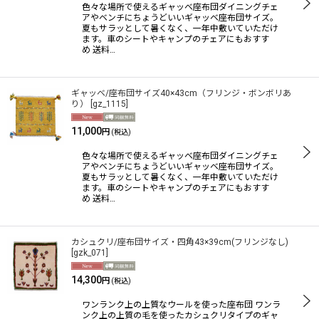
色々な場所で使えるギャッベ座布団ダイニングチェ
アやベンチにちょうどいいギャッベ座布団サイズ。
夏もサラッとして暑くなく、一年中敷いていただけ
ます。車のシートやキャンプのチェアにもおすす
め 送料…
ギャッベ/座布団サイズ40×43cm（フリンジ・ボンボリあ
り）
[
gz_1115
]
11,000
円
(税込)
色々な場所で使えるギャッベ座布団ダイニングチェ
アやベンチにちょうどいいギャッベ座布団サイズ。
夏もサラッとして暑くなく、一年中敷いていただけ
ます。車のシートやキャンプのチェアにもおすす
め 送料…
カシュクリ/座布団サイズ・四角43×39cm(フリンジなし)
[
gzk_071
]
14,300
円
(税込)
ワンランク上の上質なウールを使った座布団 ワンラ
ンク上の上質の毛を使ったカシュクリタイプのギャ