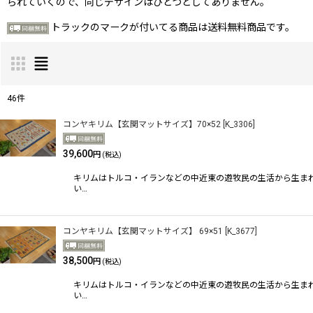
られていくので、同じデザインはひとつとしてありません。
トラックのマークが付いてる商品は送料無料商品です。
46
件
サブカテゴリ
:
コンヤキリム【玄関マットサイズ】70×52
[
K_3306
]
39,600
円
(税込)
表示数
:
キリムはトルコ・イランなどの中近東の遊牧民の生活から生ま
い…
並び順
:
コンヤキリム【玄関マットサイズ】 69×51
[
K_3677
]
38,500
円
(税込)
キリムはトルコ・イランなどの中近東の遊牧民の生活から生ま
い…