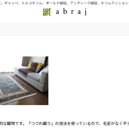
江、ギャッベ、トルコキリム、オールド絨毯、アンティーク絨毯、キリムクッション
的な織物です。『つづれ織り』の技法を使っているので、毛足がなく平