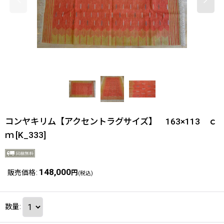
コンヤキリム【アクセントラグサイズ】 163×113 ｃ
ｍ
[
K_333
]
148,000
販売価格
:
円
(税込)
数量
: