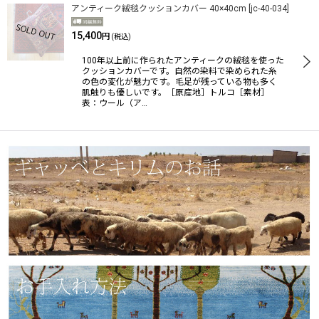
アンティーク絨毯クッションカバー 40×40cm
[
jc-40-034
]
15,400
円
(税込)
100年以上前に作られたアンティークの絨毯を使った
クッションカバーです。自然の染料で染められた糸
の色の変化が魅力です。毛足が残っている物も多く
肌触りも優しいです。［原産地］トルコ［素材］
表：ウール（ア…