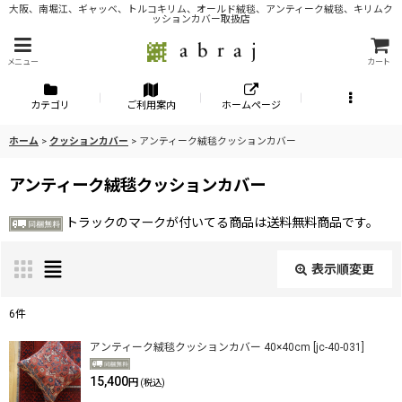
大阪、南堀江、ギャッベ、トルコキリム、オールド絨毯、アンティーク絨毯、キリムク
ッションカバー取扱店
メニュー
カート
カテゴリ
ご利用案内
ホームページ
ホーム
>
クッションカバー
>
アンティーク絨毯クッションカバー
アンティーク絨毯クッションカバー
トラックのマークが付いてる商品は送料無料商品です。
表示順変更
閉じる
6
件
表示数
:
アンティーク絨毯クッションカバー 40×40cm
[
jc-40-031
]
15,400
円
(税込)
並び順
: