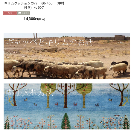
キリムクッションカバー 60×40cm (中材
付き)
[
kc60-7
]
14,300
円
(税込)