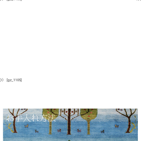
り）
[
gz_1105
]