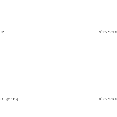
ギャッベ/座
162
]
り）
[
gz_1112
]
ギャッベ/座