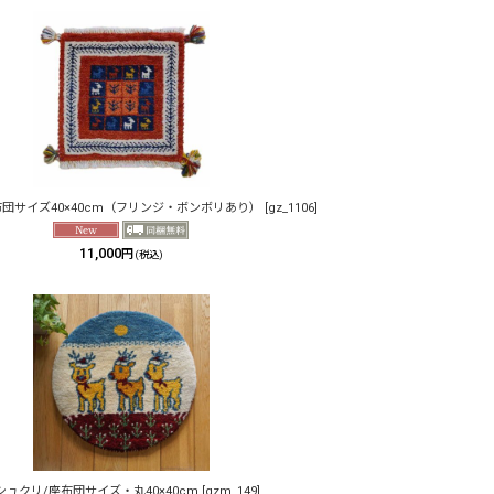
布団サイズ40×40cm（フリンジ・ボンボリあり）
[
gz_1106
]
11,000
円
(税込)
シュクリ/座布団サイズ・丸40×40cm
[
gzm_149
]