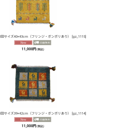
布団サイズ40×43cm（フリンジ・ボンボリあり）
[
gz_1115
]
11,000
円
(税込)
布団サイズ39×42cm（フリンジ・ボンボリあり）
[
gz_1114
]
11,000
円
(税込)