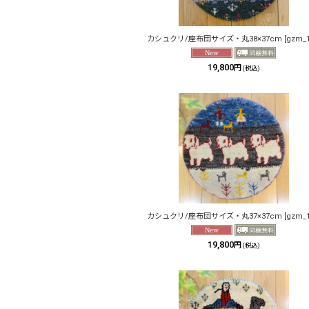
カシュクリ/座布団サイズ・丸38×37cm
[
gzm_
19,800
円
(税込)
カシュクリ/座布団サイズ・丸37×37cm
[
gzm_
19,800
円
(税込)