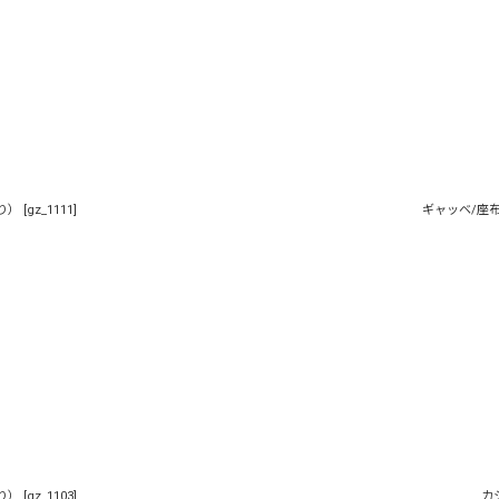
り）
[
gz_1111
]
ギャッベ/座
り）
[
gz_1103
]
カ