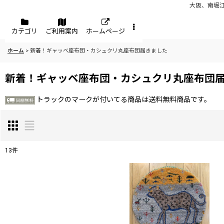
大阪、南堀
メニュー
カテゴリ
ご利用案内
ホームページ
ホーム
>
新着！ギャッベ座布団・カシュクリ丸座布団届きました
新着！ギャッベ座布団・カシュクリ丸座布団
トラックのマークが付いてる商品は送料無料商品です。
13
件
表示数
:
並び順
: