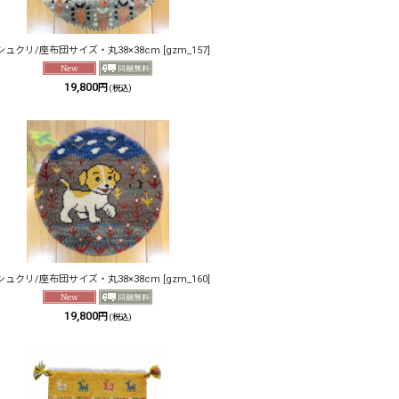
シュクリ/座布団サイズ・丸38×38cm
[
gzm_157
]
19,800
円
(税込)
シュクリ/座布団サイズ・丸38×38cm
[
gzm_160
]
19,800
円
(税込)