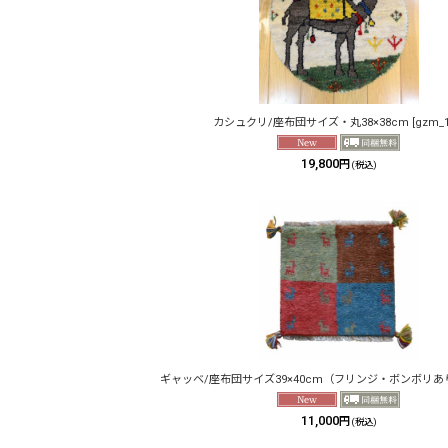
カシュクリ/座布団サイズ・丸38×38cm
[
gzm_
19,800
円
(税込)
ギャッベ/座布団サイズ39×40cm（フリンジ・ボンボリあ
11,000
円
(税込)