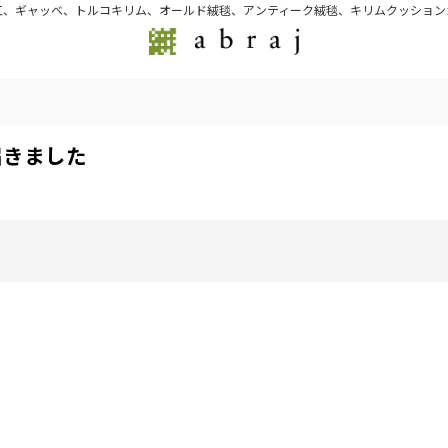
江、ギャッベ、トルコキリム、オールド絨毯、アンティーク絨毯、キリムクッション
届きました