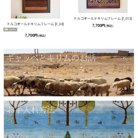
絞り込む
トルコオールドキリムフレーム
[
f_012
]
トルコオールドキリムフレーム
[
F_63
]
7,700
円
(税込)
7,700
円
(税込)