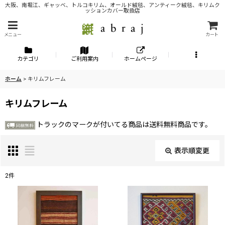
大阪、南堀江、ギャッベ、トルコキリム、オールド絨毯、アンティーク絨毯、キリムク
ッションカバー取扱店
メニュー
カート
カテゴリ
ご利用案内
ホームページ
ホーム
>
キリムフレーム
キリムフレーム
トラックのマークが付いてる商品は送料無料商品です。
表示順変更
閉じる
2
件
表示数
:
並び順
: