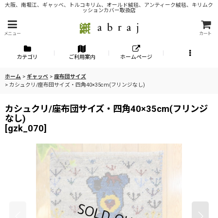
大阪、南堀江、ギャッベ、トルコキリム、オールド絨毯、アンティーク絨毯、キリムク
ッションカバー取扱店
メニュー
カート
カテゴリ
ご利用案内
ホームページ
ホーム
>
ギャッベ
>
座布団サイズ
>
カシュクリ/座布団サイズ・四角40×35cm(フリンジなし)
カシュクリ/座布団サイズ・四角40×35cm(フリンジ
なし)
[
gzk_070
]