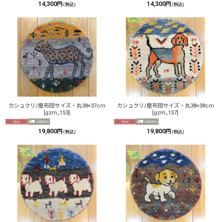
14,300
14,300
円
円
(税込)
(税込)
カシュクリ/座布団サイズ・丸38×37cm
カシュクリ/座布団サイズ・丸38×38cm
[
gzm_153
]
[
gzm_157
]
19,800
19,800
円
円
(税込)
(税込)