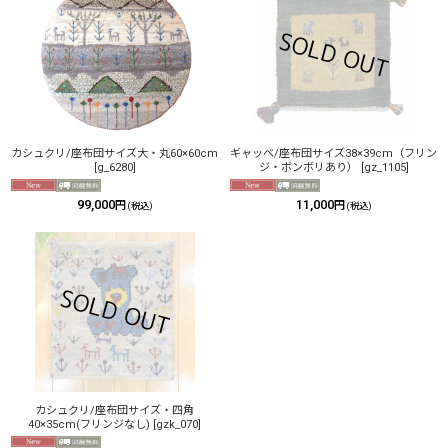
カシュクリ/座布団サイズ大・丸60×60cm
ギャッベ/座布団サイズ38×39cm（フリン
[
g_6280
]
ジ・ボンボリあり）
[
gz_1105
]
99,000
11,000
円
円
(税込)
(税込)
カシュクリ/座布団サイズ・四角
40×35cm(フリンジなし)
[
gzk_070
]