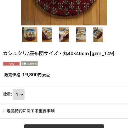
カシュクリ/座布団サイズ・丸40×40cm
[
gzm_149
]
19,800
販売価格
:
円
(税込)
数量
:
返品特約に関する重要事項