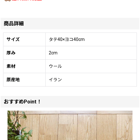
商品詳細
サイズ
タテ40×ヨコ40cm
厚み
2cm
素材
ウール
原産地
イラン
おすすめPoint！