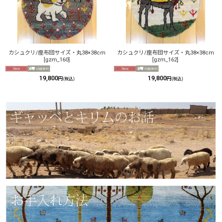
カシュクリ/座布団サイズ・丸38×38cm
カシュクリ/座布団サイズ・丸38×38cm
[
gzm_160
]
[
gzm_162
]
19,800
19,800
円
円
(税込)
(税込)