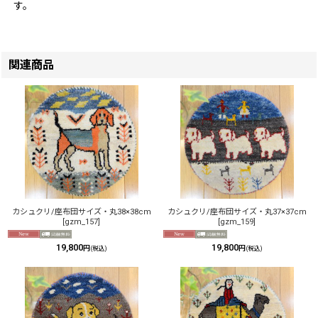
す。
関連商品
カシュクリ/座布団サイズ・丸38×38cm
カシュクリ/座布団サイズ・丸37×37cm
[
gzm_157
]
[
gzm_159
]
19,800
19,800
円
円
(税込)
(税込)