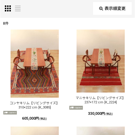
表示順変更
閉じる
8
件
表示数
:
並び順
:
絞り込む
マニサキリム【リビングサイズ】
237×172 cm
[
K_2224
]
コンヤキリム【リビングサイズ】
310×222 cm
[
K_3085
]
330,000
円
(税込)
605,000
円
(税込)