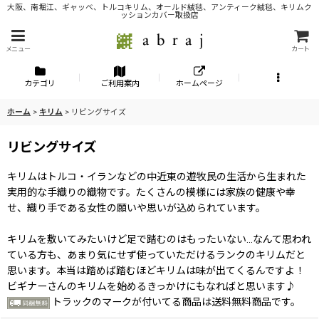
大阪、南堀江、ギャッベ、トルコキリム、オールド絨毯、アンティーク絨毯、キリムク
ッションカバー取扱店
メニュー
カート
カテゴリ
ご利用案内
ホームページ
ホーム
>
キリム
>
リビングサイズ
リビングサイズ
キリムはトルコ・イランなどの中近東の遊牧民の生活から生まれた
実用的な手織りの織物です。たくさんの模様には家族の健康や幸
せ、織り手である女性の願いや思いが込められています。
キリムを敷いてみたいけど足で踏むのはもったいない…なんて思われ
ている方も、あまり気にせず使っていただけるランクのキリムだと
思います。本当は踏めば踏むほどキリムは味が出てくるんですよ！
ビギナーさんのキリムを始めるきっかけにもなればと思います♪
トラックのマークが付いてる商品は送料無料商品です。