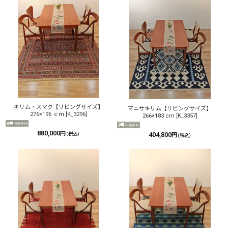
キリム・スマク【リビングサイズ】
マニサキリム【リビングサイズ】
276×196 ｃｍ
[
K_3296
]
266×183 cm
[
K_3357
]
880,000
円
(税込)
404,800
円
(税込)