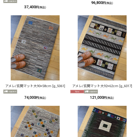
96,800
円
(税込)
37,400
円
(税込)
アメレ/玄関マット大90×58cm
[
g_5061
]
アメレ/玄関マット大92×62cm
[
g_6017
]
74,000
121,000
円
円
(税込)
(税込)