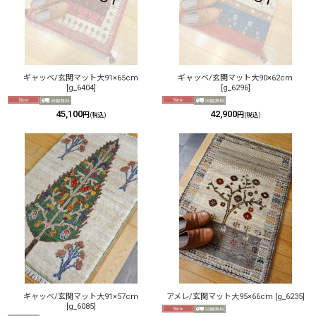
ギャッベ/玄関マット大91×65cm
ギャッベ/玄関マット大90×62cm
[
g_6404
]
[
g_6296
]
45,100
42,900
円
円
(税込)
(税込)
ギャッベ/玄関マット大91×57cm
アメレ/玄関マット大95×66cm
[
g_6235
]
[
g_6085
]