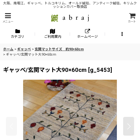
大阪、南堀江、ギャッベ、トルコキリム、オールド絨毯、アンティーク絨毯、キリムク
ッションカバー取扱店
メニュー
カート
カテゴリ
ご利用案内
ホームページ
ホーム
>
ギャッベ
>
玄関マットサイズ 約90×60cm
>
ギャッベ/玄関マット大90×60cm
ギャッベ/玄関マット大90×60cm
[
g_5453
]