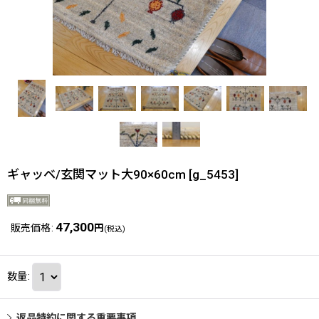
ギャッベ/玄関マット大90×60cm
[
g_5453
]
47,300
販売価格
:
円
(税込)
数量
:
返品特約に関する重要事項