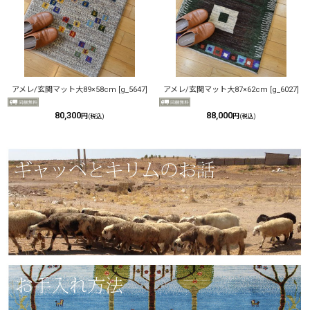
アメレ/玄関マット大89×58cm
[
g_5647
]
アメレ/玄関マット大87×62cm
[
g_6027
]
80,300
88,000
円
円
(税込)
(税込)