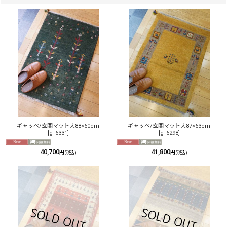
ギャッベ/玄関マット大88×60cm
ギャッベ/玄関マット大87×63cm
[
g_6331
]
[
g_6298
]
40,700
41,800
円
円
(税込)
(税込)